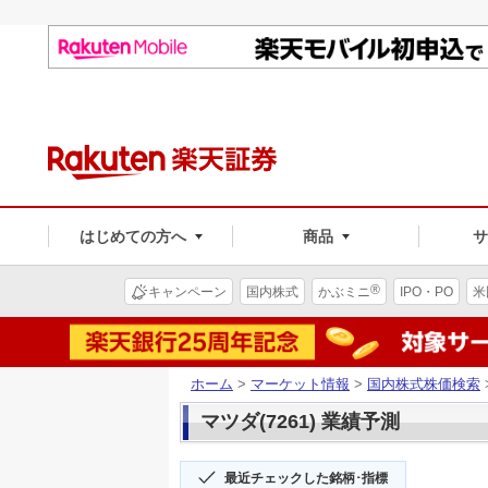
はじめての方へ
商品
®
キャンペーン
国内株式
かぶミニ
IPO・PO
米
ホーム
>
マーケット情報
>
国内株式株価検索
マツダ(7261) 業績予測
最近チェックした銘柄･指標