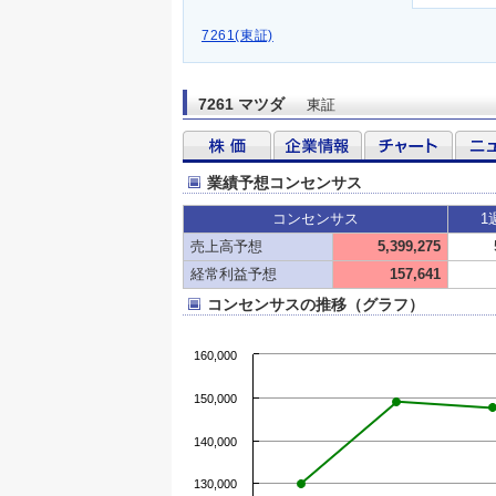
7261(東証)
7261 マツダ
東証