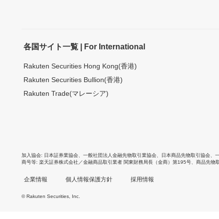
各国サイト一覧 | For International
Rakuten Securities Hong Kong(香港)
Rakuten Securities Bullion(香港)
Rakuten Trade(マレーシア)
加入協会
日本証券業協会
、
一般社団法人金融先物取引業協会
、
日本商品先物取引協会
、
商号等
楽天証券株式会社／金融商品取引業者 関東財務局長（金商）第195号、商品先物
企業情報
個人情報保護方針
採用情報
© Rakuten Securities, Inc.