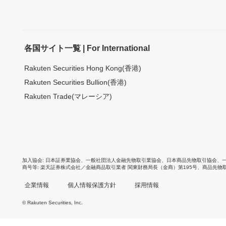
各国サイト一覧 | For International
Rakuten Securities Hong Kong(香港)
Rakuten Securities Bullion(香港)
Rakuten Trade(マレーシア)
加入協会
日本証券業協会
、
一般社団法人金融先物取引業協会
、
日本商品先物取引協会
、
商号等
楽天証券株式会社／金融商品取引業者 関東財務局長（金商）第195号、商品先物
企業情報
個人情報保護方針
採用情報
© Rakuten Securities, Inc.