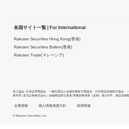
各国サイト一覧 | For International
Rakuten Securities Hong Kong(香港)
Rakuten Securities Bullion(香港)
Rakuten Trade(マレーシア)
加入協会
日本証券業協会
、
一般社団法人金融先物取引業協会
、
日本商品先物取引協会
、
商号等
楽天証券株式会社／金融商品取引業者 関東財務局長（金商）第195号、商品先物
企業情報
個人情報保護方針
採用情報
© Rakuten Securities, Inc.