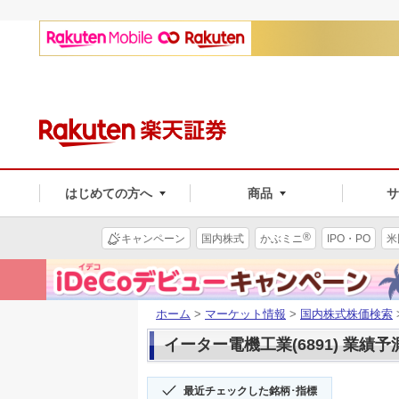
はじめての方へ
商品
®
キャンペーン
国内株式
かぶミニ
IPO・PO
米
ホーム
>
マーケット情報
>
国内株式株価検索
イーター電機工業(6891) 業績予
最近チェックした銘柄･指標