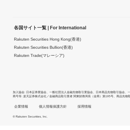
各国サイト一覧 | For International
Rakuten Securities Hong Kong(香港)
Rakuten Securities Bullion(香港)
Rakuten Trade(マレーシア)
加入協会
日本証券業協会
、
一般社団法人金融先物取引業協会
、
日本商品先物取引協会
、
商号等
楽天証券株式会社／金融商品取引業者 関東財務局長（金商）第195号、商品先物
企業情報
個人情報保護方針
採用情報
© Rakuten Securities, Inc.