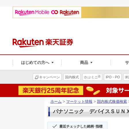
はじめての方へ
商品
®
キャンペーン
国内株式
かぶミニ
IPO・PO
米
ホーム
>
マーケット情報
>
国内株式株価検索
パナソニック デバイスＳＵＮＸ(6
最近チェックした銘柄･指標