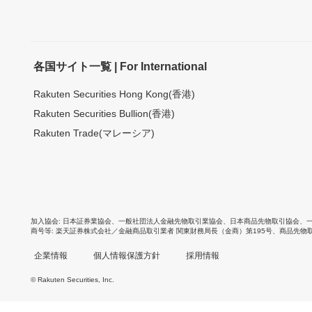
各国サイト一覧 | For International
Rakuten Securities Hong Kong(香港)
Rakuten Securities Bullion(香港)
Rakuten Trade(マレーシア)
加入協会
日本証券業協会
、
一般社団法人金融先物取引業協会
、
日本商品先物取引協会
、
商号等
楽天証券株式会社／金融商品取引業者 関東財務局長（金商）第195号、商品先物
企業情報
個人情報保護方針
採用情報
© Rakuten Securities, Inc.