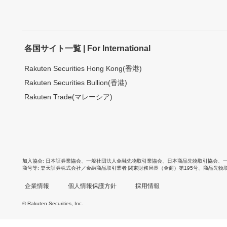
各国サイト一覧 | For International
Rakuten Securities Hong Kong(香港)
Rakuten Securities Bullion(香港)
Rakuten Trade(マレーシア)
加入協会
日本証券業協会
、
一般社団法人金融先物取引業協会
、
日本商品先物取引協会
、
商号等
楽天証券株式会社／金融商品取引業者 関東財務局長（金商）第195号、商品先物
企業情報
個人情報保護方針
採用情報
© Rakuten Securities, Inc.