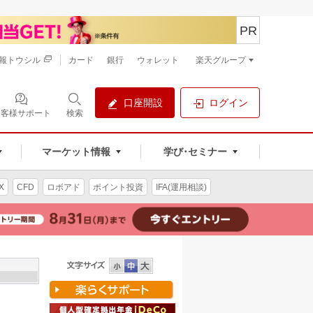
PR
報トウシル
カード
銀行
ウォレット
楽天グループ
口座開設
ログイン
お客様サポート
検索
マーケット情報
学び･セミナー
X
CFD
ロボアド
ポイント投資
IFA(運用相談)