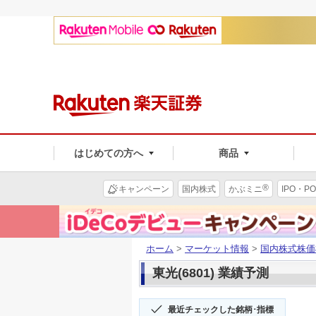
はじめての方へ
商品
®
キャンペーン
国内株式
かぶミニ
IPO・PO
ホーム
>
マーケット情報
>
国内株式株価
東光(6801) 業績予測
最近チェックした銘柄･指標