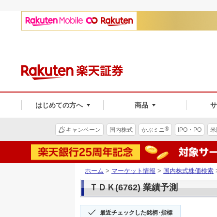
はじめての方へ
商品
®
キャンペーン
国内株式
かぶミニ
IPO・PO
米
ホーム
>
マーケット情報
>
国内株式株価検索
ＴＤＫ(6762) 業績予測
最近チェックした銘柄･指標