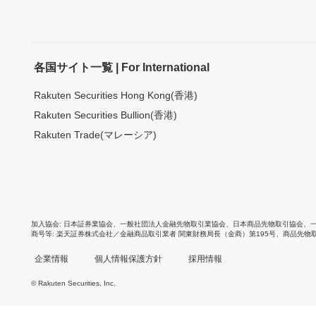
各国サイト一覧 | For International
Rakuten Securities Hong Kong(香港)
Rakuten Securities Bullion(香港)
Rakuten Trade(マレーシア)
加入協会
日本証券業協会
、
一般社団法人金融先物取引業協会
、
日本商品先物取引協会
、
商号等
楽天証券株式会社／金融商品取引業者 関東財務局長（金商）第195号、商品先物
企業情報
個人情報保護方針
採用情報
© Rakuten Securities, Inc.