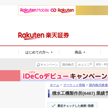
はじめての方へ
商品
®
キャンペーン
国内株式
かぶミニ
IPO・PO
ホーム
>
マーケット情報
>
国内株式株価
積水工機製作所(6487) 業績
最近チェックした銘柄･指標