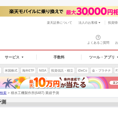
楽天証券について
法人のお客様
投資情
よくあるご質問
サービス
手数料
ツール・アプリ
米国株式
海外ETF
NISA
投資信託・積立
iDeCo
金・プラチナ
F
検索
> 積水工機製作所(6487) 業績予測
予測