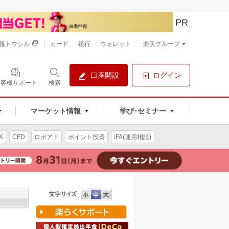
PR
報トウシル
カード
銀行
ウォレット
楽天グループ
口座開設
ログイン
お客様サポート
検索
マーケット情報
学び･セミナー
X
CFD
ロボアド
ポイント投資
IFA(運用相談)