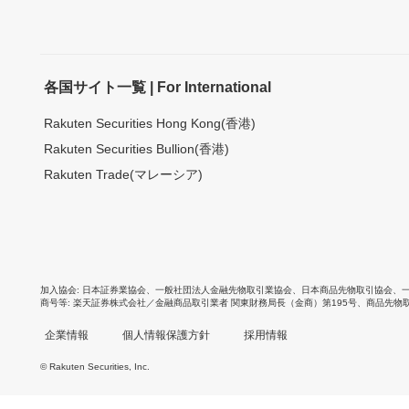
各国サイト一覧 | For International
Rakuten Securities Hong Kong(香港)
Rakuten Securities Bullion(香港)
Rakuten Trade(マレーシア)
加入協会
日本証券業協会
、
一般社団法人金融先物取引業協会
、
日本商品先物取引協会
、
商号等
楽天証券株式会社／金融商品取引業者 関東財務局長（金商）第195号、商品先物
企業情報
個人情報保護方針
採用情報
© Rakuten Securities, Inc.