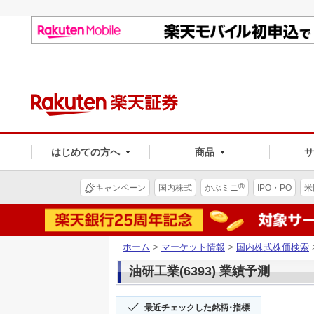
はじめての方へ
商品
®
キャンペーン
国内株式
かぶミニ
IPO・PO
米
ホーム
>
マーケット情報
>
国内株式株価検索
油研工業(6393) 業績予測
最近チェックした銘柄･指標