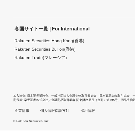
各国サイト一覧 | For International
Rakuten Securities Hong Kong(香港)
Rakuten Securities Bullion(香港)
Rakuten Trade(マレーシア)
加入協会
日本証券業協会
、
一般社団法人金融先物取引業協会
、
日本商品先物取引協会
、
商号等
楽天証券株式会社／金融商品取引業者 関東財務局長（金商）第195号、商品先物
企業情報
個人情報保護方針
採用情報
© Rakuten Securities, Inc.