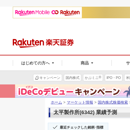
はじめての方へ
商品
®
キャンペーン
国内株式
かぶミニ
IPO・PO
米
ホーム
>
マーケット情報
>
国内株式株価検索
太平製作所(6342) 業績予測
最近チェックした銘柄･指標