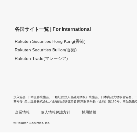
各国サイト一覧 | For International
Rakuten Securities Hong Kong(香港)
Rakuten Securities Bullion(香港)
Rakuten Trade(マレーシア)
加入協会
日本証券業協会
、
一般社団法人金融先物取引業協会
、
日本商品先物取引協会
、
商号等
楽天証券株式会社／金融商品取引業者 関東財務局長（金商）第195号、商品先物
企業情報
個人情報保護方針
採用情報
© Rakuten Securities, Inc.