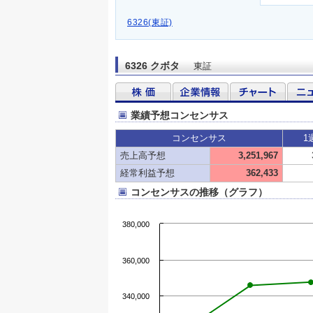
6326(東証)
6326 クボタ
東証