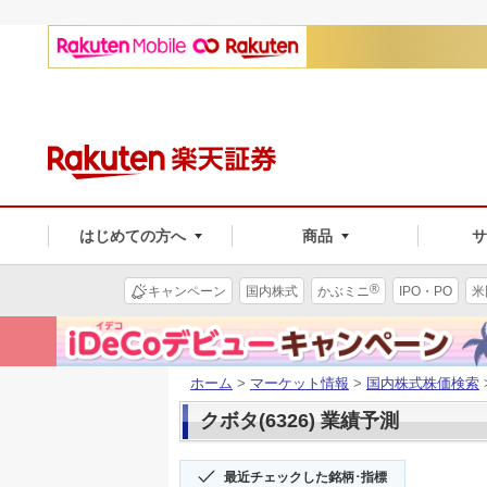
はじめての方へ
商品
®
キャンペーン
国内株式
かぶミニ
IPO・PO
米
ホーム
>
マーケット情報
>
国内株式株価検索
クボタ(6326) 業績予測
最近チェックした銘柄･指標