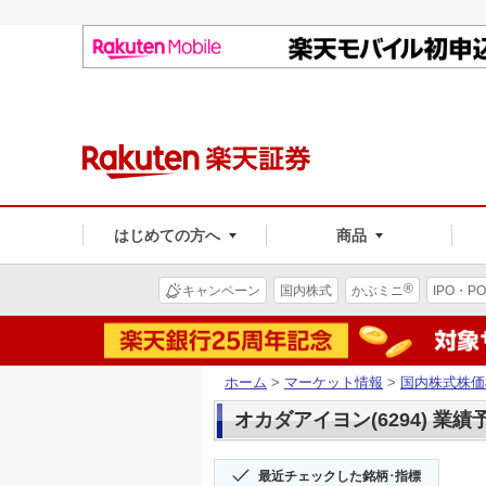
はじめての方へ
商品
®
キャンペーン
国内株式
かぶミニ
IPO・PO
ホーム
>
マーケット情報
>
国内株式株価
オカダアイヨン(6294) 業績
最近チェックした銘柄･指標