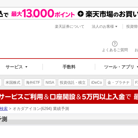
楽天証券について
法人のお客様
投資情
よくあるご質問
サービス
手数料
ツール・アプリ
米国株式
海外ETF
NISA
投資信託・積立
iDeCo
金・プラチナ
F
検索
> オカダアイヨン(6294) 業績予測
予測