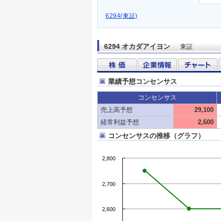
6294(東証)
6294 オカダアイヨン
東証