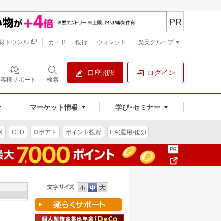
PR
報トウシル
カード
銀行
ウォレット
楽天グループ
口座開設
ログイン
お客様サポート
検索
マーケット情報
学び･セミナー
X
CFD
ロボアド
ポイント投資
IFA(運用相談)