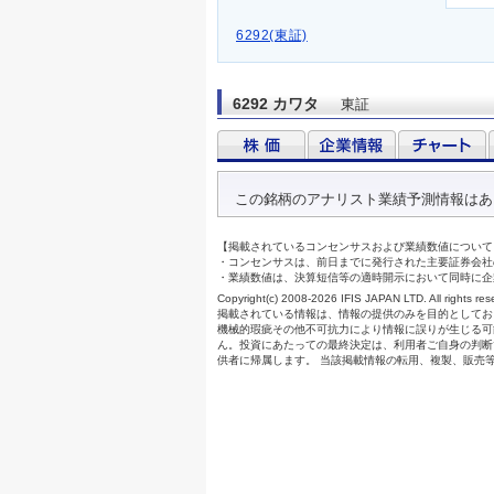
6292(東証)
6292 カワタ
東証