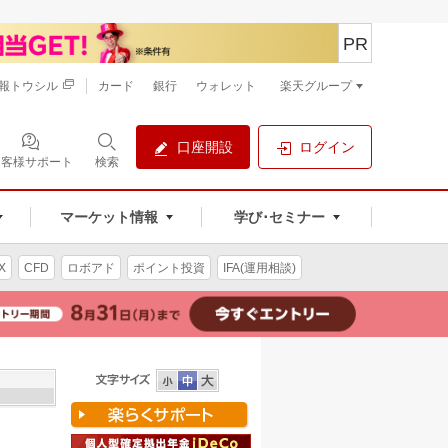
PR
報トウシル
カード
銀行
ウォレット
楽天グループ
口座開設
ログイン
お客様サポート
検索
マーケット情報
学び･セミナー
X
CFD
ロボアド
ポイント投資
IFA(運用相談)