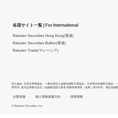
各国サイト一覧 | For International
Rakuten Securities Hong Kong(香港)
Rakuten Securities Bullion(香港)
Rakuten Trade(マレーシア)
加入協会
日本証券業協会
、
一般社団法人金融先物取引業協会
、
日本商品先物取引協会
、
商号等
楽天証券株式会社／金融商品取引業者 関東財務局長（金商）第195号、商品先物
企業情報
個人情報保護方針
採用情報
© Rakuten Securities, Inc.