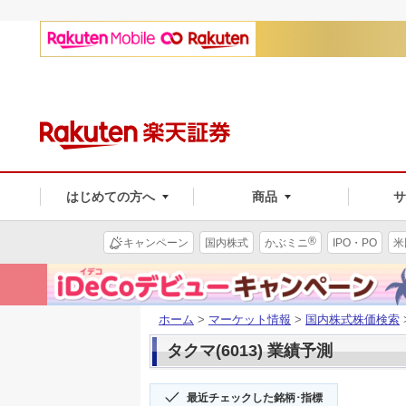
はじめての方へ
商品
®
キャンペーン
国内株式
かぶミニ
IPO・PO
米
ホーム
>
マーケット情報
>
国内株式株価検索
タクマ(6013) 業績予測
最近チェックした銘柄･指標