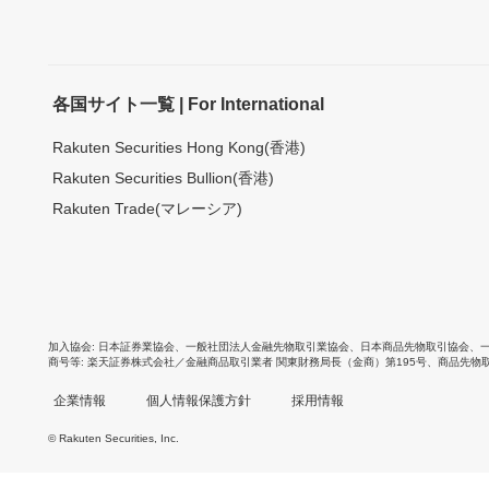
各国サイト一覧 | For International
Rakuten Securities Hong Kong(香港)
Rakuten Securities Bullion(香港)
Rakuten Trade(マレーシア)
加入協会
日本証券業協会
、
一般社団法人金融先物取引業協会
、
日本商品先物取引協会
、
商号等
楽天証券株式会社／金融商品取引業者 関東財務局長（金商）第195号、商品先物
企業情報
個人情報保護方針
採用情報
© Rakuten Securities, Inc.