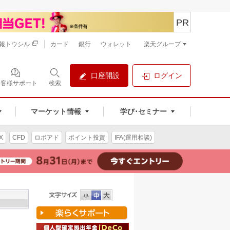
PR
報トウシル
カード
銀行
ウォレット
楽天グループ
口座開設
ログイン
お客様サポート
検索
マーケット情報
学び･セミナー
X
CFD
ロボアド
ポイント投資
IFA(運用相談)