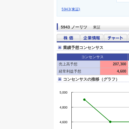
5943(東証)
5943 ノーリツ
東証