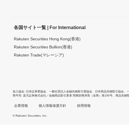
各国サイト一覧 | For International
Rakuten Securities Hong Kong(香港)
Rakuten Securities Bullion(香港)
Rakuten Trade(マレーシア)
加入協会
日本証券業協会
、
一般社団法人金融先物取引業協会
、
日本商品先物取引協会
、
商号等
楽天証券株式会社／金融商品取引業者 関東財務局長（金商）第195号、商品先物
企業情報
個人情報保護方針
採用情報
© Rakuten Securities, Inc.