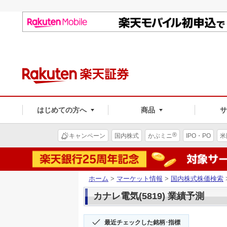
はじめての方へ
商品
®
キャンペーン
国内株式
かぶミニ
IPO・PO
米
ホーム
>
マーケット情報
>
国内株式株価検索
カナレ電気(5819) 業績予測
最近チェックした銘柄･指標