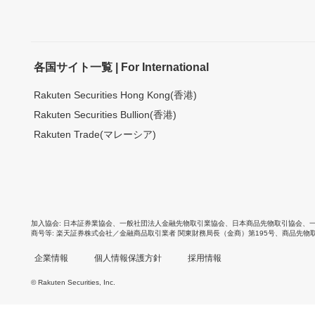
各国サイト一覧 | For International
Rakuten Securities Hong Kong(香港)
Rakuten Securities Bullion(香港)
Rakuten Trade(マレーシア)
加入協会
日本証券業協会
、
一般社団法人金融先物取引業協会
、
日本商品先物取引協会
、
商号等
楽天証券株式会社／金融商品取引業者 関東財務局長（金商）第195号、商品先物
企業情報
個人情報保護方針
採用情報
© Rakuten Securities, Inc.