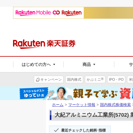
はじめての方へ
商品
®
キャンペーン
国内株式
かぶミニ
IPO・PO
米
ホーム
>
マーケット情報
>
国内株式株価検索
大紀アルミニウム工業所(5702)
最近チェックした銘柄･指標