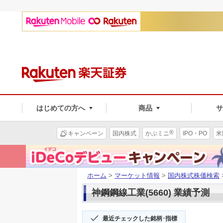
はじめての方へ
商品
®
キャンペーン
国内株式
かぶミニ
IPO・PO
米
ホーム
>
マーケット情報
>
国内株式株価検索
神鋼鋼線工業(5660) 業績予測
最近チェックした銘柄･指標