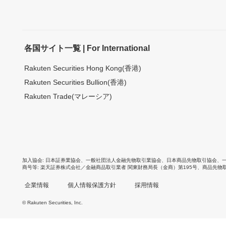
各国サイト一覧 | For International
Rakuten Securities Hong Kong(香港)
Rakuten Securities Bullion(香港)
Rakuten Trade(マレーシア)
加入協会
日本証券業協会
、
一般社団法人金融先物取引業協会
、
日本商品先物取引協会
、
商号等
楽天証券株式会社／金融商品取引業者 関東財務局長（金商）第195号、商品先物
企業情報
個人情報保護方針
採用情報
© Rakuten Securities, Inc.