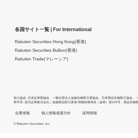
各国サイト一覧 | For International
Rakuten Securities Hong Kong(香港)
Rakuten Securities Bullion(香港)
Rakuten Trade(マレーシア)
加入協会
日本証券業協会
、
一般社団法人金融先物取引業協会
、
日本商品先物取引協会
、
商号等
楽天証券株式会社／金融商品取引業者 関東財務局長（金商）第195号、商品先物
企業情報
個人情報保護方針
採用情報
© Rakuten Securities, Inc.