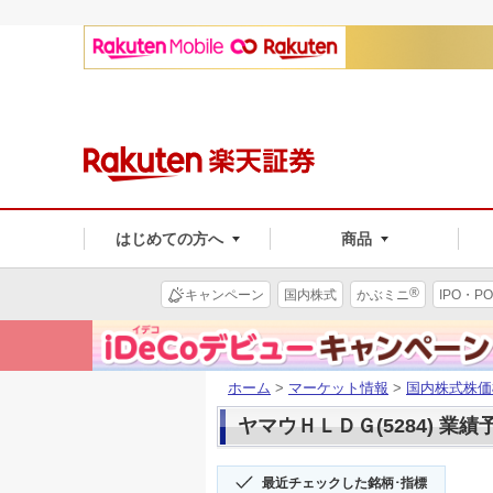
はじめての方へ
商品
®
キャンペーン
国内株式
かぶミニ
IPO・PO
ホーム
>
マーケット情報
>
国内株式株価
ヤマウＨＬＤＧ(5284) 業績
最近チェックした銘柄･指標