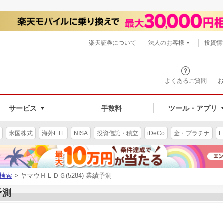
楽天証券について
法人のお客様
投資情
よくあるご質問
サービス
手数料
ツール・アプリ
米国株式
海外ETF
NISA
投資信託・積立
iDeCo
金・プラチナ
F
検索
> ヤマウＨＬＤＧ(5284) 業績予測
予測