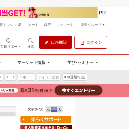
PR
報トウシル
カード
銀行
ウォレット
楽天グループ
口座開設
ログイン
お客様サポート
検索
マーケット情報
学び･セミナー
X
CFD
ロボアド
ポイント投資
IFA(運用相談)