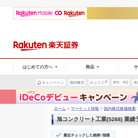
はじめての方へ
商品
®
キャンペーン
国内株式
かぶミニ
IPO・PO
米
ホーム
>
マーケット情報
>
国内株式株価検索
旭コンクリート工業(5268) 業績
最近チェックした銘柄･指標