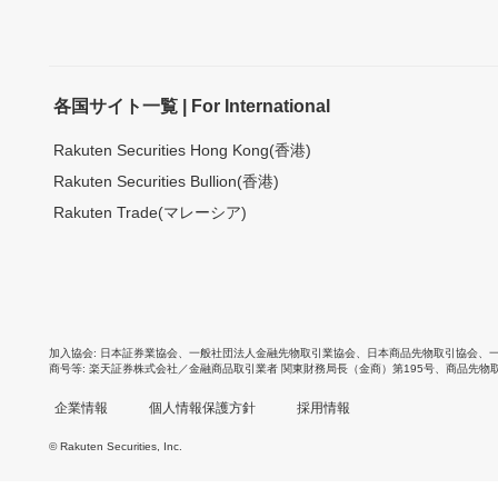
各国サイト一覧 | For International
Rakuten Securities Hong Kong(香港)
Rakuten Securities Bullion(香港)
Rakuten Trade(マレーシア)
加入協会
日本証券業協会
、
一般社団法人金融先物取引業協会
、
日本商品先物取引協会
、
商号等
楽天証券株式会社／金融商品取引業者 関東財務局長（金商）第195号、商品先物
企業情報
個人情報保護方針
採用情報
© Rakuten Securities, Inc.