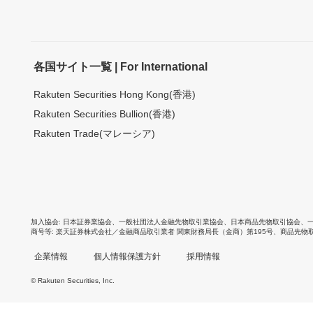
各国サイト一覧 | For International
Rakuten Securities Hong Kong(香港)
Rakuten Securities Bullion(香港)
Rakuten Trade(マレーシア)
加入協会
日本証券業協会
、
一般社団法人金融先物取引業協会
、
日本商品先物取引協会
、
商号等
楽天証券株式会社／金融商品取引業者 関東財務局長（金商）第195号、商品先物
企業情報
個人情報保護方針
採用情報
© Rakuten Securities, Inc.