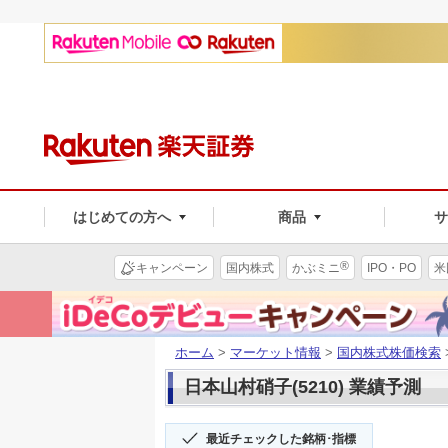
はじめての方へ
商品
®
キャンペーン
国内株式
かぶミニ
IPO・PO
米
ホーム
>
マーケット情報
>
国内株式株価検索
日本山村硝子(5210) 業績予測
最近チェックした銘柄･指標