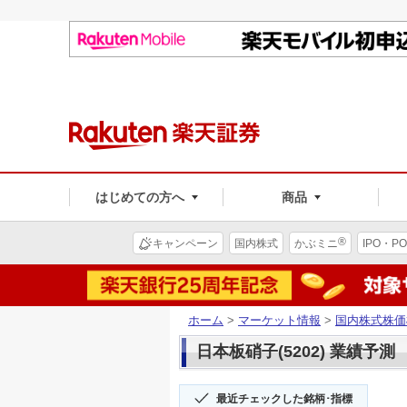
はじめての方へ
商品
®
キャンペーン
国内株式
かぶミニ
IPO・PO
ホーム
>
マーケット情報
>
国内株式株価
日本板硝子(5202) 業績予測
最近チェックした銘柄･指標