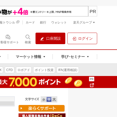
PR
報トウシル
カード
銀行
ウォレット
楽天グループ
口座開設
ログイン
お客様サポート
検索
マーケット情報
学び･セミナー
X
CFD
ロボアド
ポイント投資
IFA(運用相談)