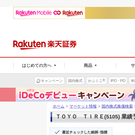
はじめての方へ
商品
®
キャンペーン
国内株式
かぶミニ
IPO・PO
米
ホーム
>
マーケット情報
>
国内株式株価検索
ＴＯＹＯ ＴＩＲＥ(5105) 業績
最近チェックした銘柄･指標