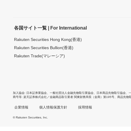
各国サイト一覧 | For International
Rakuten Securities Hong Kong(香港)
Rakuten Securities Bullion(香港)
Rakuten Trade(マレーシア)
加入協会
日本証券業協会
、
一般社団法人金融先物取引業協会
、
日本商品先物取引協会
、
商号等
楽天証券株式会社／金融商品取引業者 関東財務局長（金商）第195号、商品先物
企業情報
個人情報保護方針
採用情報
© Rakuten Securities, Inc.