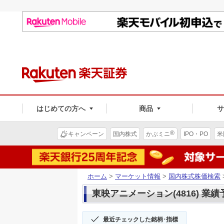
はじめての方へ
商品
®
キャンペーン
国内株式
かぶミニ
IPO・PO
米
ホーム
>
マーケット情報
>
国内株式株価検索
東映アニメーション(4816) 業績
最近チェックした銘柄･指標