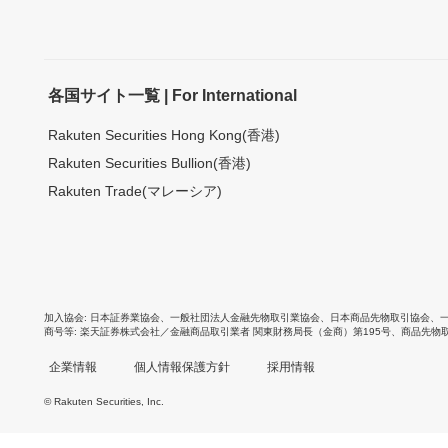
各国サイト一覧 | For International
Rakuten Securities Hong Kong(香港)
Rakuten Securities Bullion(香港)
Rakuten Trade(マレーシア)
加入協会
日本証券業協会
、
一般社団法人金融先物取引業協会
、
日本商品先物取引協会
、
商号等
楽天証券株式会社／金融商品取引業者 関東財務局長（金商）第195号、商品先物
企業情報
個人情報保護方針
採用情報
© Rakuten Securities, Inc.