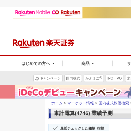
はじめての方へ
商品
®
キャンペーン
国内株式
かぶミニ
IPO・PO
米
ホーム
>
マーケット情報
>
国内株式株価検索
東計電算(4746) 業績予測
最近チェックした銘柄･指標