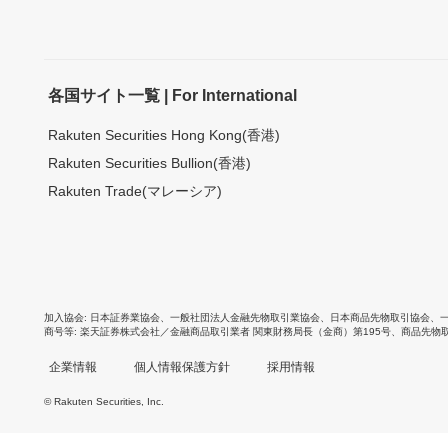
各国サイト一覧 | For International
Rakuten Securities Hong Kong(香港)
Rakuten Securities Bullion(香港)
Rakuten Trade(マレーシア)
加入協会
日本証券業協会
、
一般社団法人金融先物取引業協会
、
日本商品先物取引協会
、
商号等
楽天証券株式会社／金融商品取引業者 関東財務局長（金商）第195号、商品先物
企業情報
個人情報保護方針
採用情報
© Rakuten Securities, Inc.