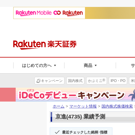
はじめての方へ
商品
®
キャンペーン
国内株式
かぶミニ
IPO・PO
米
ホーム
>
マーケット情報
>
国内株式株価検索
京進(4735) 業績予測
最近チェックした銘柄･指標