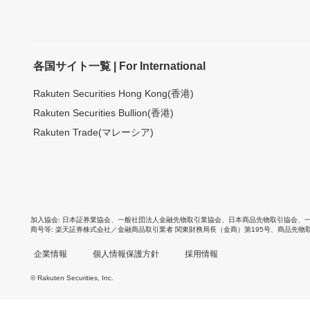
各国サイト一覧 | For International
Rakuten Securities Hong Kong(香港)
Rakuten Securities Bullion(香港)
Rakuten Trade(マレーシア)
加入協会
日本証券業協会
、
一般社団法人金融先物取引業協会
、
日本商品先物取引協会
、
商号等
楽天証券株式会社／金融商品取引業者 関東財務局長（金商）第195号、商品先物
企業情報
個人情報保護方針
採用情報
© Rakuten Securities, Inc.