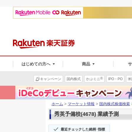
はじめての方へ
商品
®
キャンペーン
国内株式
かぶミニ
IPO・PO
米
ホーム
>
マーケット情報
>
国内株式株価検索
秀英予備校(4678) 業績予測
最近チェックした銘柄･指標