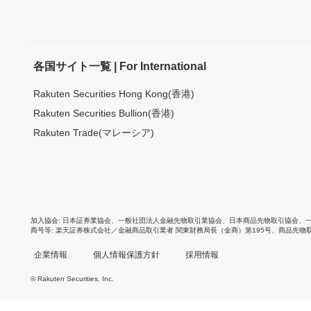
各国サイト一覧 | For International
Rakuten Securities Hong Kong(香港)
Rakuten Securities Bullion(香港)
Rakuten Trade(マレーシア)
加入協会
日本証券業協会
、
一般社団法人金融先物取引業協会
、
日本商品先物取引協会
、
商号等
楽天証券株式会社／金融商品取引業者 関東財務局長（金商）第195号、商品先物
企業情報
個人情報保護方針
採用情報
© Rakuten Securities, Inc.