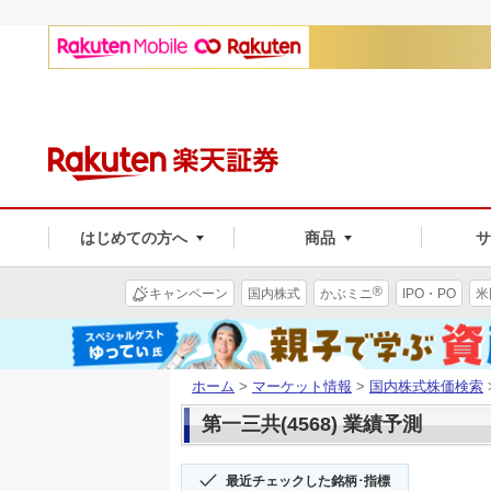
はじめての方へ
商品
®
キャンペーン
国内株式
かぶミニ
IPO・PO
米
ホーム
>
マーケット情報
>
国内株式株価検索
第一三共(4568) 業績予測
最近チェックした銘柄･指標