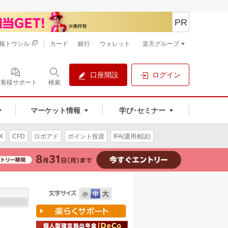
PR
報トウシル
カード
銀行
ウォレット
楽天グループ
口座開設
ログイン
お客様サポート
検索
マーケット情報
学び･セミナー
X
CFD
ロボアド
ポイント投資
IFA(運用相談)