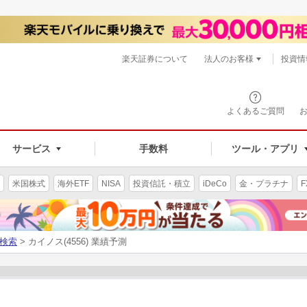
楽天証券について
法人のお客様
投資情
よくあるご質問
サービス
手数料
ツール・アプリ
米国株式
海外ETF
NISA
投資信託・積立
iDeCo
金・プラチナ
F
検索
> カイノス(4556) 業績予測