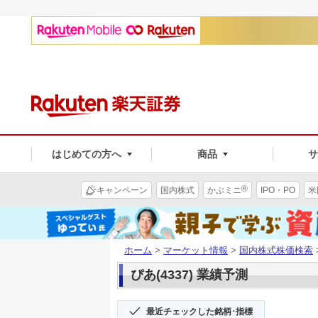
はじめての方へ
商品
®
キャンペーン
国内株式
かぶミニ
IPO・PO
米
ホーム
>
マーケット情報
>
国内株式株価検索
ぴあ(4337) 業績予測
最近チェックした銘柄･指標