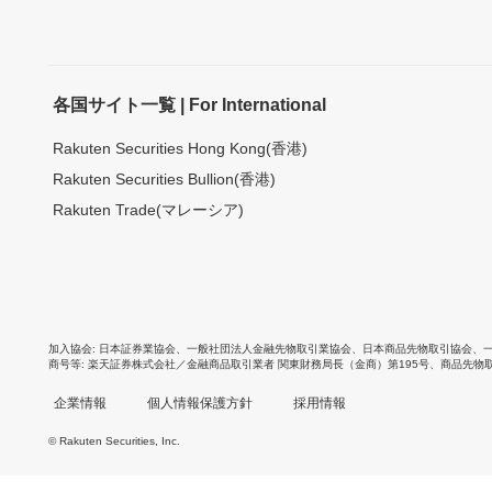
各国サイト一覧 | For International
Rakuten Securities Hong Kong(香港)
Rakuten Securities Bullion(香港)
Rakuten Trade(マレーシア)
加入協会
日本証券業協会
、
一般社団法人金融先物取引業協会
、
日本商品先物取引協会
、
商号等
楽天証券株式会社／金融商品取引業者 関東財務局長（金商）第195号、商品先物
企業情報
個人情報保護方針
採用情報
© Rakuten Securities, Inc.