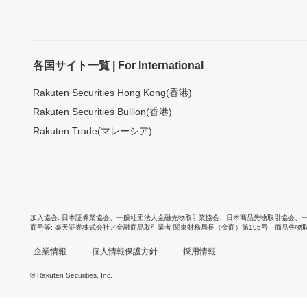
各国サイト一覧 | For International
Rakuten Securities Hong Kong(香港)
Rakuten Securities Bullion(香港)
Rakuten Trade(マレーシア)
加入協会
日本証券業協会
、
一般社団法人金融先物取引業協会
、
日本商品先物取引協会
、
商号等
楽天証券株式会社／金融商品取引業者 関東財務局長（金商）第195号、商品先物
企業情報
個人情報保護方針
採用情報
© Rakuten Securities, Inc.