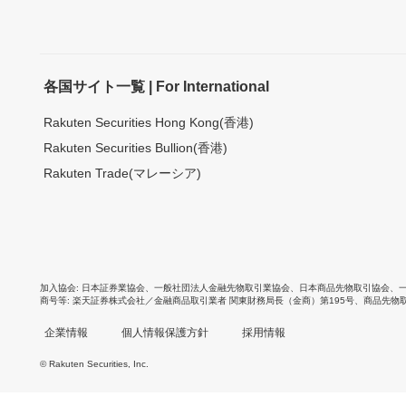
各国サイト一覧 | For International
Rakuten Securities Hong Kong(香港)
Rakuten Securities Bullion(香港)
Rakuten Trade(マレーシア)
加入協会
日本証券業協会
、
一般社団法人金融先物取引業協会
、
日本商品先物取引協会
、
商号等
楽天証券株式会社／金融商品取引業者 関東財務局長（金商）第195号、商品先物
企業情報
個人情報保護方針
採用情報
© Rakuten Securities, Inc.