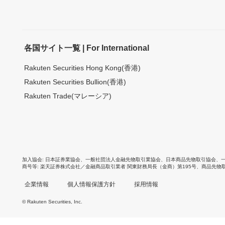
各国サイト一覧 | For International
Rakuten Securities Hong Kong(香港)
Rakuten Securities Bullion(香港)
Rakuten Trade(マレーシア)
加入協会
日本証券業協会
、
一般社団法人金融先物取引業協会
、
日本商品先物取引協会
、
商号等
楽天証券株式会社／金融商品取引業者 関東財務局長（金商）第195号、商品先物
企業情報
個人情報保護方針
採用情報
© Rakuten Securities, Inc.