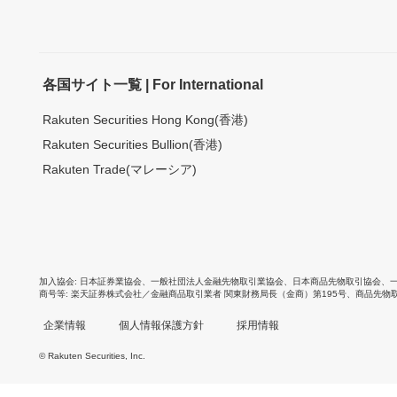
各国サイト一覧 | For International
Rakuten Securities Hong Kong(香港)
Rakuten Securities Bullion(香港)
Rakuten Trade(マレーシア)
加入協会
日本証券業協会
、
一般社団法人金融先物取引業協会
、
日本商品先物取引協会
、
商号等
楽天証券株式会社／金融商品取引業者 関東財務局長（金商）第195号、商品先物
企業情報
個人情報保護方針
採用情報
© Rakuten Securities, Inc.