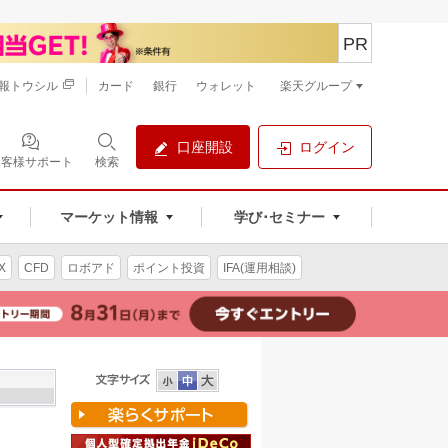
PR
報トウシル
カード
銀行
ウォレット
楽天グループ
口座開設
ログイン
お客様サポート
検索
マーケット情報
学び･セミナー
X
CFD
ロボアド
ポイント投資
IFA(運用相談)