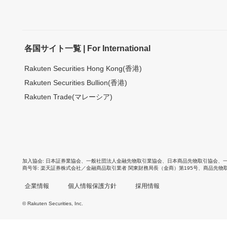
各国サイト一覧 | For International
Rakuten Securities Hong Kong(香港)
Rakuten Securities Bullion(香港)
Rakuten Trade(マレーシア)
加入協会
日本証券業協会
、
一般社団法人金融先物取引業協会
、
日本商品先物取引協会
、
商号等
楽天証券株式会社／金融商品取引業者 関東財務局長（金商）第195号、商品先物
企業情報
個人情報保護方針
採用情報
© Rakuten Securities, Inc.