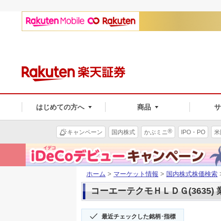
はじめての方へ
商品
®
キャンペーン
国内株式
かぶミニ
IPO・PO
米
ホーム
>
マーケット情報
>
国内株式株価検索
コーエーテクモＨＬＤＧ(3635)
最近チェックした銘柄･指標