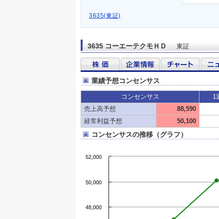
3635(東証)
3635 コーエーテクモＨＤ
東証