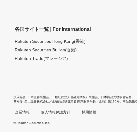
各国サイト一覧 | For International
Rakuten Securities Hong Kong(香港)
Rakuten Securities Bullion(香港)
Rakuten Trade(マレーシア)
加入協会
日本証券業協会
、
一般社団法人金融先物取引業協会
、
日本商品先物取引協会
、
商号等
楽天証券株式会社／金融商品取引業者 関東財務局長（金商）第195号、商品先物
企業情報
個人情報保護方針
採用情報
© Rakuten Securities, Inc.