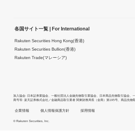
各国サイト一覧 | For International
Rakuten Securities Hong Kong(香港)
Rakuten Securities Bullion(香港)
Rakuten Trade(マレーシア)
加入協会
日本証券業協会
、
一般社団法人金融先物取引業協会
、
日本商品先物取引協会
、
商号等
楽天証券株式会社／金融商品取引業者 関東財務局長（金商）第195号、商品先物
企業情報
個人情報保護方針
採用情報
© Rakuten Securities, Inc.