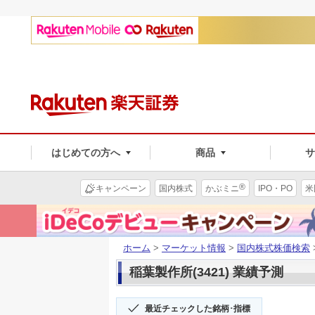
はじめての方へ
商品
®
キャンペーン
国内株式
かぶミニ
IPO・PO
米
ホーム
>
マーケット情報
>
国内株式株価検索
稲葉製作所(3421) 業績予測
最近チェックした銘柄･指標