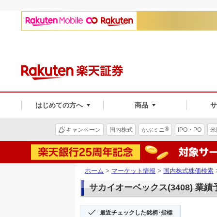
はじめての方へ
商品
®
キャンペーン
国内株式
かぶミニ
IPO・PO
米
ホーム
>
マーケット情報
>
国内株式株価検索
サカイオーベックス(3408) 業績
最近チェックした銘柄･指標