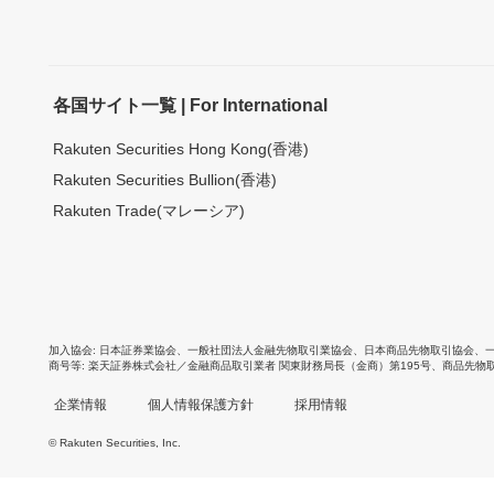
各国サイト一覧 | For International
Rakuten Securities Hong Kong(香港)
Rakuten Securities Bullion(香港)
Rakuten Trade(マレーシア)
加入協会
日本証券業協会
、
一般社団法人金融先物取引業協会
、
日本商品先物取引協会
、
商号等
楽天証券株式会社／金融商品取引業者 関東財務局長（金商）第195号、商品先物
企業情報
個人情報保護方針
採用情報
© Rakuten Securities, Inc.