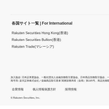
各国サイト一覧 | For International
Rakuten Securities Hong Kong(香港)
Rakuten Securities Bullion(香港)
Rakuten Trade(マレーシア)
加入協会
日本証券業協会
、
一般社団法人金融先物取引業協会
、
日本商品先物取引協会
、
商号等
楽天証券株式会社／金融商品取引業者 関東財務局長（金商）第195号、商品先物
企業情報
個人情報保護方針
採用情報
© Rakuten Securities, Inc.