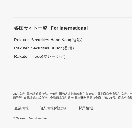
各国サイト一覧 | For International
Rakuten Securities Hong Kong(香港)
Rakuten Securities Bullion(香港)
Rakuten Trade(マレーシア)
加入協会
日本証券業協会
、
一般社団法人金融先物取引業協会
、
日本商品先物取引協会
、
商号等
楽天証券株式会社／金融商品取引業者 関東財務局長（金商）第195号、商品先物
企業情報
個人情報保護方針
採用情報
© Rakuten Securities, Inc.