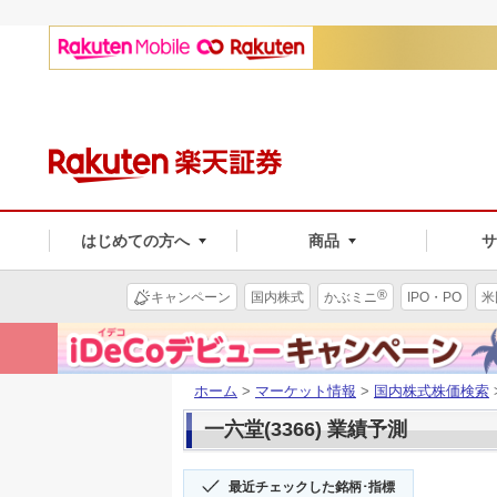
はじめての方へ
商品
®
キャンペーン
国内株式
かぶミニ
IPO・PO
米
ホーム
>
マーケット情報
>
国内株式株価検索
一六堂(3366) 業績予測
最近チェックした銘柄･指標