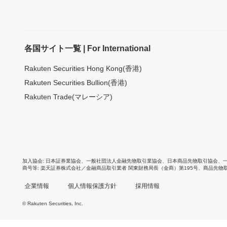
各国サイト一覧 | For International
Rakuten Securities Hong Kong(香港)
Rakuten Securities Bullion(香港)
Rakuten Trade(マレーシア)
加入協会
日本証券業協会
、
一般社団法人金融先物取引業協会
、
日本商品先物取引協会
、
商号等
楽天証券株式会社／金融商品取引業者 関東財務局長（金商）第195号、商品先物
企業情報
個人情報保護方針
採用情報
© Rakuten Securities, Inc.