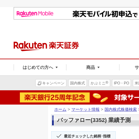
はじめての方へ
商品
®
キャンペーン
国内株式
かぶミニ
IPO・PO
米
ホーム
>
マーケット情報
>
国内株式株価検索
バッファロー(3352) 業績予測
最近チェックした銘柄･指標