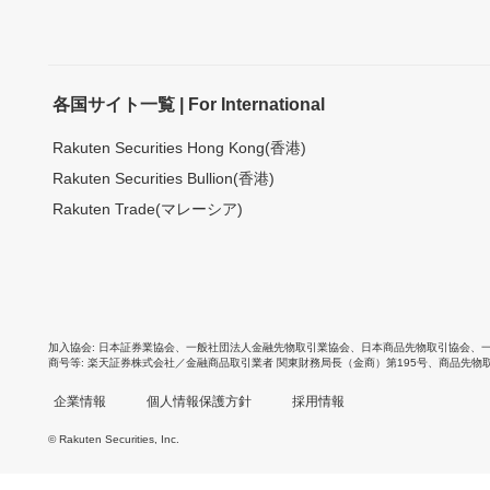
各国サイト一覧 | For International
Rakuten Securities Hong Kong(香港)
Rakuten Securities Bullion(香港)
Rakuten Trade(マレーシア)
加入協会
日本証券業協会
、
一般社団法人金融先物取引業協会
、
日本商品先物取引協会
、
商号等
楽天証券株式会社／金融商品取引業者 関東財務局長（金商）第195号、商品先物
企業情報
個人情報保護方針
採用情報
© Rakuten Securities, Inc.