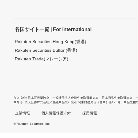
各国サイト一覧 | For International
Rakuten Securities Hong Kong(香港)
Rakuten Securities Bullion(香港)
Rakuten Trade(マレーシア)
加入協会
日本証券業協会
、
一般社団法人金融先物取引業協会
、
日本商品先物取引協会
、
商号等
楽天証券株式会社／金融商品取引業者 関東財務局長（金商）第195号、商品先物
企業情報
個人情報保護方針
採用情報
© Rakuten Securities, Inc.