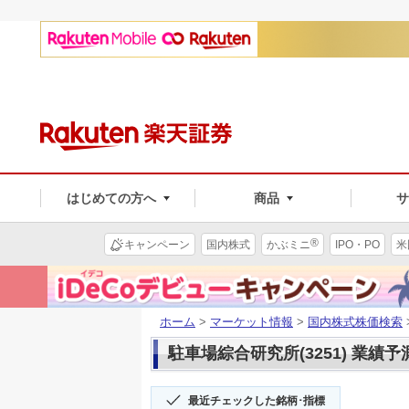
はじめての方へ
商品
®
キャンペーン
国内株式
かぶミニ
IPO・PO
米
ホーム
>
マーケット情報
>
国内株式株価検索
駐車場綜合研究所(3251) 業績予
最近チェックした銘柄･指標