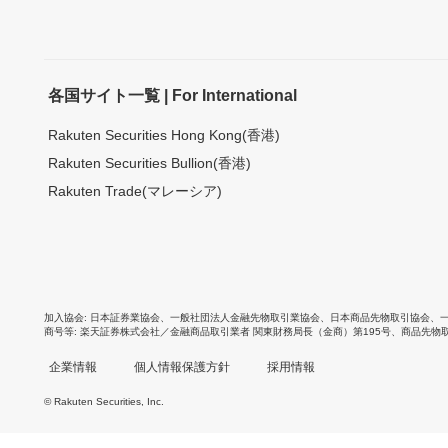
各国サイト一覧 | For International
Rakuten Securities Hong Kong(香港)
Rakuten Securities Bullion(香港)
Rakuten Trade(マレーシア)
加入協会
日本証券業協会
、
一般社団法人金融先物取引業協会
、
日本商品先物取引協会
、
商号等
楽天証券株式会社／金融商品取引業者 関東財務局長（金商）第195号、商品先物
企業情報
個人情報保護方針
採用情報
© Rakuten Securities, Inc.