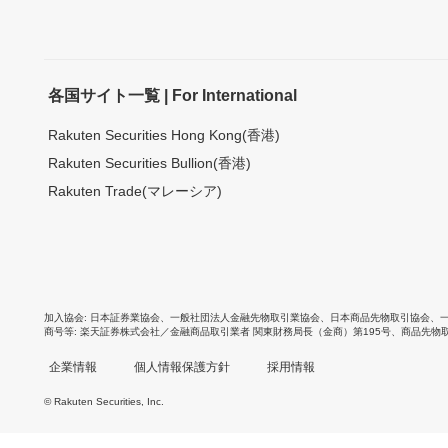
各国サイト一覧 | For International
Rakuten Securities Hong Kong(香港)
Rakuten Securities Bullion(香港)
Rakuten Trade(マレーシア)
加入協会
日本証券業協会
、
一般社団法人金融先物取引業協会
、
日本商品先物取引協会
、
商号等
楽天証券株式会社／金融商品取引業者 関東財務局長（金商）第195号、商品先物
企業情報
個人情報保護方針
採用情報
© Rakuten Securities, Inc.