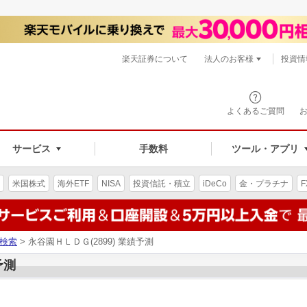
楽天証券について
法人のお客様
投資情
よくあるご質問
サービス
手数料
ツール・アプリ
米国株式
海外ETF
NISA
投資信託・積立
iDeCo
金・プラチナ
F
検索
> 永谷園ＨＬＤＧ(2899) 業績予測
予測