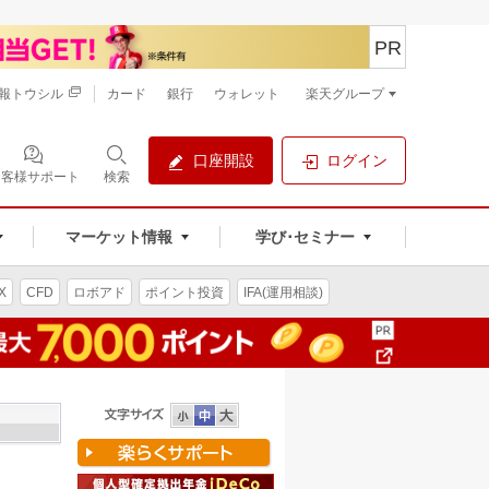
PR
報トウシル
カード
銀行
ウォレット
楽天グループ
口座開設
ログイン
お客様サポート
検索
マーケット情報
学び･セミナー
X
CFD
ロボアド
ポイント投資
IFA(運用相談)