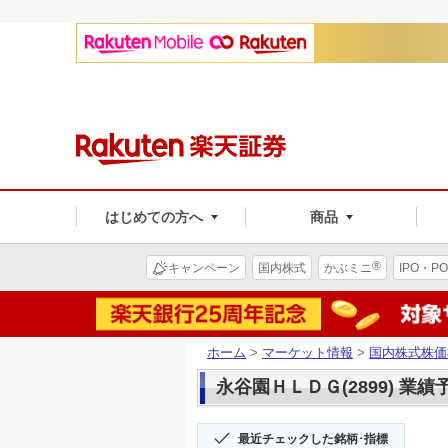
はじめての方へ
商品
®
キャンペーン
国内株式
かぶミニ
IPO・PO
ホーム
>
マーケット情報
>
国内株式株価
永谷園ＨＬＤＧ(2899) 業績
最近チェックした銘柄･指標